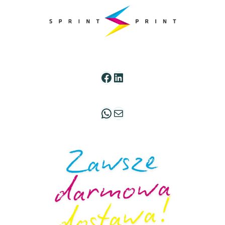
wariantów.
Opcje
Opcje
można
można
wybrać
wybrać
na
na
stronie
stronie
produktu
Facebook
LinkedIn
produktu
WhatsApp
Mail