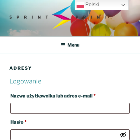
Przejdź
Polski
do
treści
SPRINTPRINT
Drukarnia Internetowa
Menu
ADRESY
Logowanie
Wymagane
Nazwa użytkownika lub adres e-mail
*
Wymagane
Hasło
*