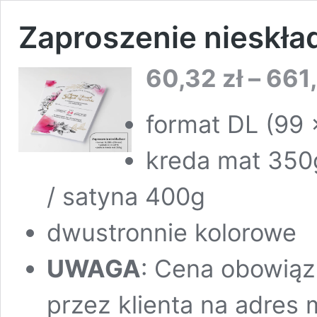
Zaproszenie nieskła
60,32
zł
–
661
format DL (99
kreda mat 350g
/ satyna 400g
dwustronnie kolorowe
UWAGA
: Cena obowiąz
przez klienta na adres