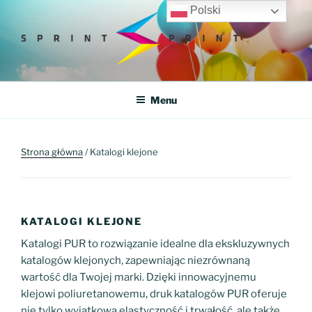
Przejdź
Polski
do
treści
SPRINTPRINT
Drukarnia Internetowa
Menu
Strona główna
/ Katalogi klejone
KATALOGI KLEJONE
Katalogi PUR to rozwiązanie idealne dla ekskluzywnych
katalogów klejonych, zapewniając niezrównaną
wartość dla Twojej marki. Dzięki innowacyjnemu
klejowi poliuretanowemu, druk katalogów PUR oferuje
nie tylko wyjątkową elastyczność i trwałość, ale także